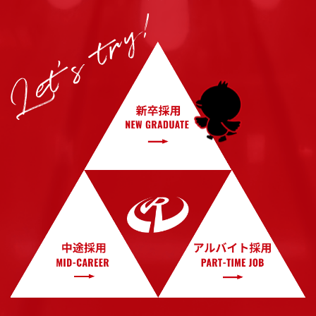
Let’s try!