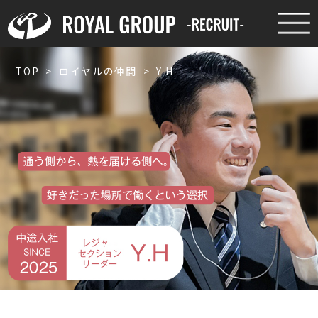
TOP
>
ロイヤルの仲間
>
Y.H