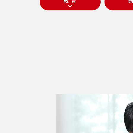
教 育
研