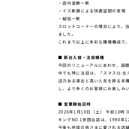
・店内装飾一新
・イス新調による快適空間の実現
・絨毯一新
スロットコーナーの増台により、
ました。
これまで以上に多彩な機種構成で
■ 新台入替・注目機種
今回のリニューアルにあわせ、話
中でも特に注目は、「スマスロ 北
迫力ある演出と高い人気を誇る本
し、より多くのお客様にお楽しみ
■ 営業開始日時
2026年1月10日（土） 午前10時 
キングNO.1世田谷店は、1990
今後も地域の皆さまに愛される店