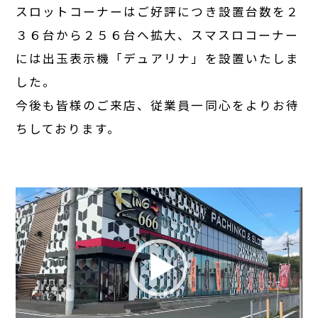
スロットコーナーはご好評につき設置台数を２
３６台から２５６台へ拡大、スマスロコーナー
には出玉表示機「デュアリナ」を設置いたしま
した。
今後も皆様のご来店、従業員一同心をよりお待
ちしております。
動
画
プ
レ
ー
ヤ