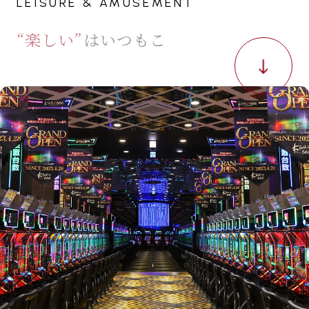
Royal Group
LEISURE & AMUSEMENT
“楽しい”
はいつもここから
Royal Group
Royal Group
Royal Group