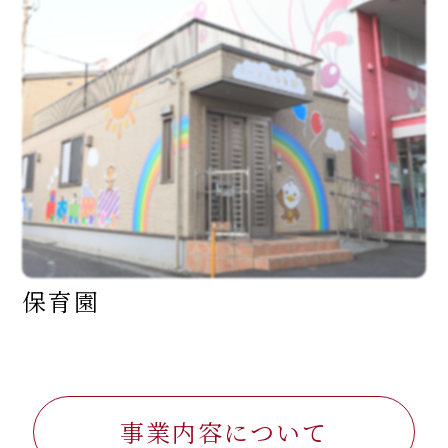
保
育
園
事業内容について