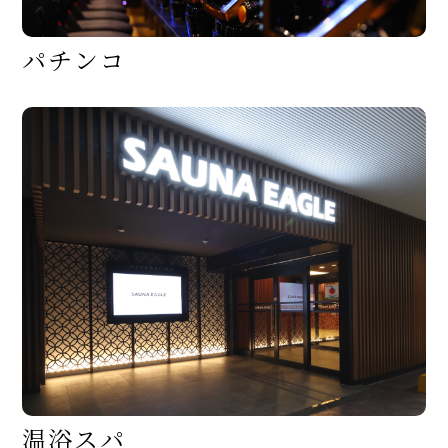
パ
チ
ン
コ
温
浴
ス
パ