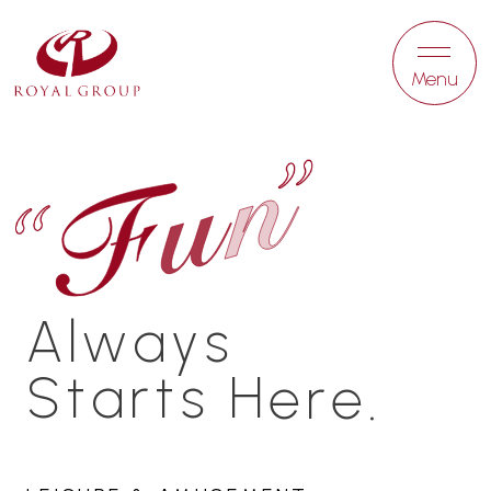
Menu
A
l
w
a
y
s
Royal Group
S
t
a
r
t
s
H
e
r
e
.