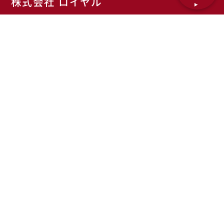
株式会社 ロイヤル
〒472-0024
愛知県知立市宝町塩掻58番地
TEL：0566-82-2734
FAX：0566-82-2188
事業内容
企業情報
お知らせ