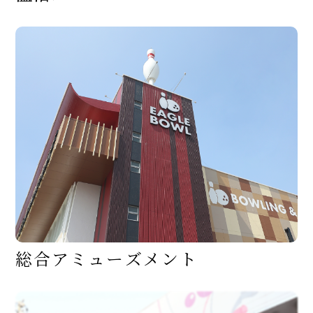
総
合
ア
ミ
ュ
ー
ズ
メ
ン
ト