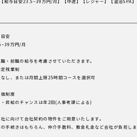
5【給与目安23.5~39万円/月】【中途】【レジャー】【温浴SP
】
与目安
.5~39万円/月
現職・前職の給与を考慮させていただきます。
固定残業制
業なし、または月間上限25時間コースを選択可
評価制度
進・昇給のチャンスは年2回(人事考課による)
入社に向けて会社契約の物件をご用意いたします。
約の手続きはもちろん、仲介手数料、敷金礼金など会社が負担しま