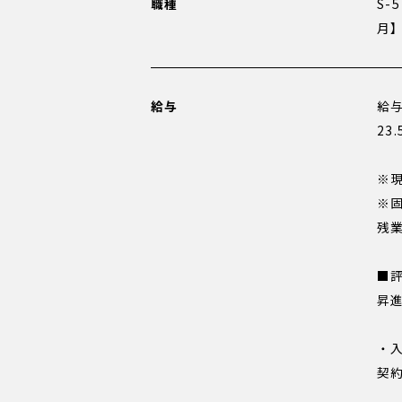
職種
S-
月
給与
給
23
※
※
残
■
昇
・
契