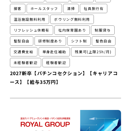
接客
ホールスタッフ
清掃
社員旅行有
温浴施設無料利用
ボウリング無料利用
リフレッシュ休暇有
社内保育園あり
制服貸与
髪型自由
研修制度あり
シフト制
髪色自由
交通費支給
単身赴任補助
残業可(上限25h/月)
未経験者歓迎
経験者歓迎
2027新卒【パチンコセクション】【キャリアコ
ース】【給与35万円】