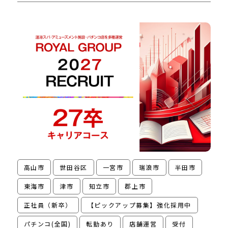
高山市
世田谷区
一宮市
瑞浪市
半田市
東海市
津市
知立市
郡上市
正社員（新卒）
【ピックアップ募集】強化採用中
パチンコ(全国)
転勤あり
店舗運営
受付