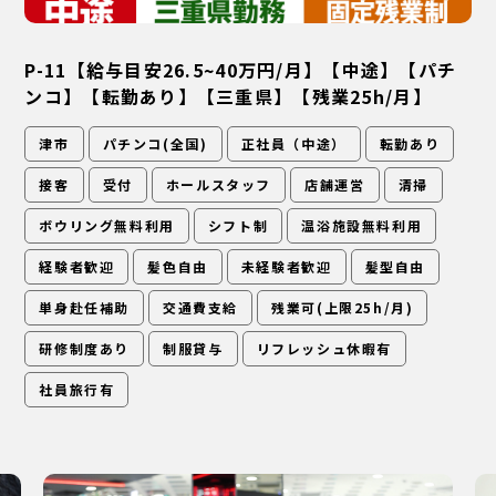
P-11【給与目安26.5~40万円/月】【中途】【パチ
ンコ】【転勤あり】【三重県】【残業25h/月】
津市
パチンコ(全国)
正社員（中途）
転勤あり
接客
受付
ホールスタッフ
店舗運営
清掃
ボウリング無料利用
シフト制
温浴施設無料利用
経験者歓迎
髪色自由
未経験者歓迎
髪型自由
単身赴任補助
交通費支給
残業可(上限25h/月)
研修制度あり
制服貸与
リフレッシュ休暇有
社員旅行有