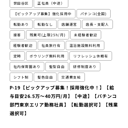
世田谷区
正社員（中途）
【ピックアップ募集】強化採用中
パチンコ(全国)
転勤あり
転勤なし
店舗運営
店長・支配人
接客
残業可(上限25h/月)
未経験者歓迎
経験者歓迎
社員旅行有
温浴施設無料利用
定時
ボウリング無料利用
リフレッシュ休暇有
社内保育園あり
髪型自由
研修制度あり
シフト制
髪色自由
交通費支給
P-19【ピックアップ募集！採用強化中！】【給
与目安26.5万～40万円/月】【中途】【パチンコ
部門東京エリア勤務社員】【転勤選択可】【残業
選択可】