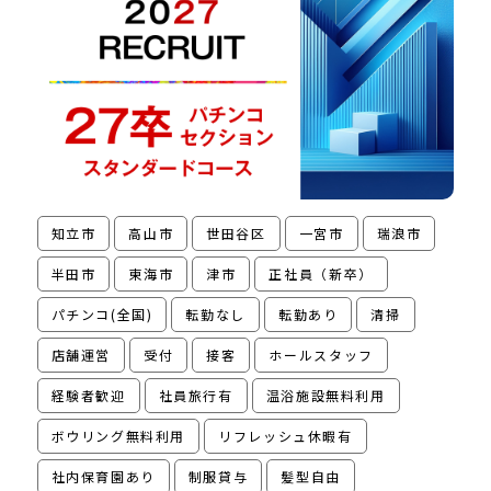
知立市
高山市
世田谷区
一宮市
瑞浪市
半田市
東海市
津市
正社員（新卒）
パチンコ(全国)
転勤なし
転勤あり
清掃
店舗運営
受付
接客
ホールスタッフ
経験者歓迎
社員旅行有
温浴施設無料利用
ボウリング無料利用
リフレッシュ休暇有
社内保育園あり
制服貸与
髪型自由