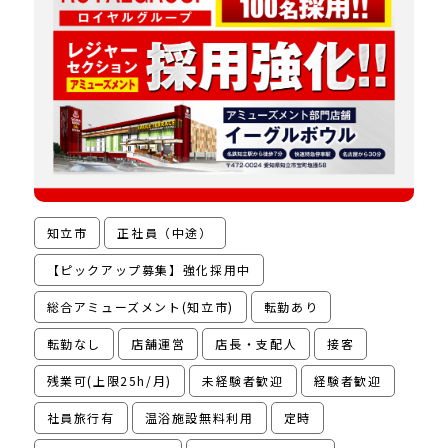
知立市
正社員（中途）
【ピックアップ募集】強化採用中
総合アミューズメント(知立市)
転勤あり
転勤なし
店舗運営
店長・支配人
接客
残業可(上限25h/月)
未経験者歓迎
経験者歓迎
社員旅行有
温浴施設無料利用
定時