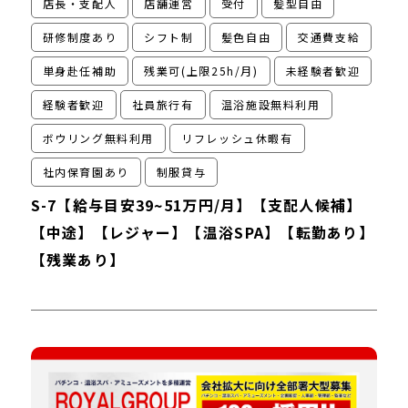
店長・支配人
店舗運営
受付
髪型自由
研修制度あり
シフト制
髪色自由
交通費支給
単身赴任補助
残業可(上限25h/月)
未経験者歓迎
経験者歓迎
社員旅行有
温浴施設無料利用
ボウリング無料利用
リフレッシュ休暇有
社内保育園あり
制服貸与
S-7【給与目安39~51万円/月】【支配人候補】
【中途】【レジャー】【温浴SPA】【転勤あり】
【残業あり】