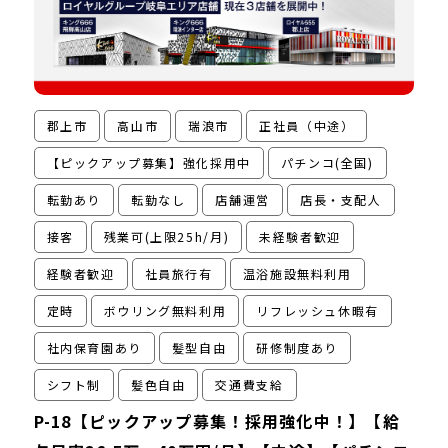
郡上市
高山市
瑞浪市
正社員（中途）
【ピックアップ募集】強化採用中
パチンコ(全国)
転勤あり
転勤なし
店舗運営
店長・支配人
接客
残業可(上限25h/月)
未経験者歓迎
経験者歓迎
社員旅行有
温浴施設無料利用
定時
ボウリング無料利用
リフレッシュ休暇有
社内保育園あり
髪型自由
研修制度あり
シフト制
髪色自由
交通費支給
P-18【ピックアップ募集！採用強化中！】【給