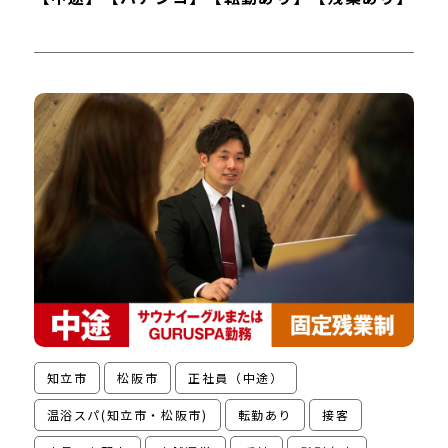
知立市
松阪市
正社員（中途）
温浴スパ(知立市・松阪市)
転勤あり
接客