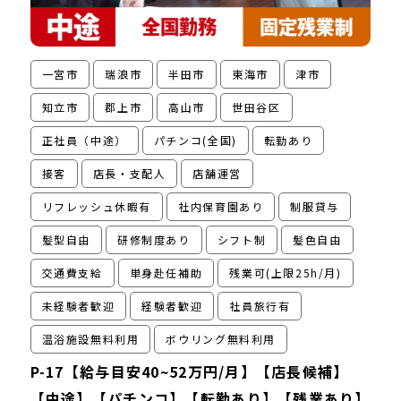
一宮市
瑞浪市
半田市
東海市
津市
知立市
郡上市
高山市
世田谷区
正社員（中途）
パチンコ(全国)
転勤あり
接客
店長・支配人
店舗運営
リフレッシュ休暇有
社内保育園あり
制服貸与
髪型自由
研修制度あり
シフト制
髪色自由
交通費支給
単身赴任補助
残業可(上限25h/月)
未経験者歓迎
経験者歓迎
社員旅行有
温浴施設無料利用
ボウリング無料利用
P-17【給与目安40~52万円/月】【店長候補】
【中途】【パチンコ】【転勤あり】【残業あり】