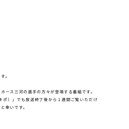
ます。
ーホース三河の選手の方々が登場する番組です。
（ロキポ）」でも放送終了後から１週間ご覧いただけ
すと幸いです。
）