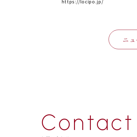
https://locipo.jp/
ニュ
Contact